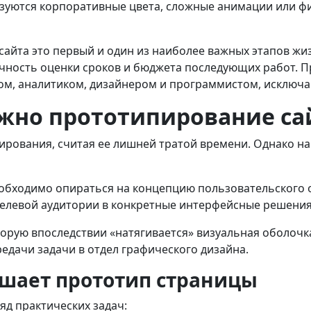
льзуются корпоративные цвета, сложные анимации или 
сайта это первый и один из наиболее важных этапов жи
очность оценки сроков и бюджета последующих работ. П
ом, аналитиком, дизайнером и программистом, исключа
ужно прототипирование са
ирования, считая ее лишней тратой времени. Однако на
необходимо опираться на концепцию пользовательского 
целевой аудитории в конкретные интерфейсные решения
торую впоследствии «натягивается» визуальная оболоч
едачи задачи в отдел графического дизайна.
ешает прототип страницы
д практических задач: